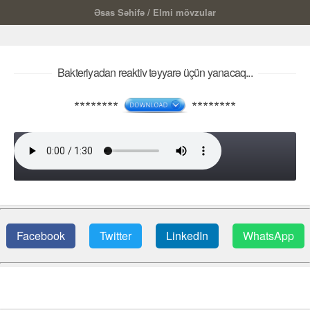
Əsas Səhifə
/
Elmi mövzular
Bakteriyadan reaktiv təyyarə üçün yanacaq...
********
********
Bakteriyadan reaktiv təyyarə üçün yanacaq
Facebook
Twitter
LinkedIn
WhatsApp