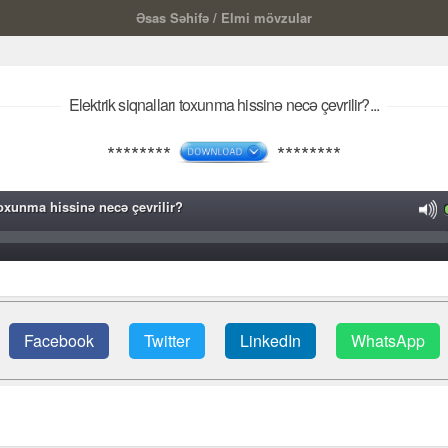
Əsas Səhifə
/
Elmi mövzular
Elektrik siqnalları toxunma hissinə necə çevrilir?...
********
********
 toxunma hissinə necə çevrilir?
Facebook
Twitter
LinkedIn
WhatsApp