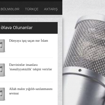
BÖLMƏLƏR
TÜRKÇE
AXTARIŞ
 Əlavə Olunanlar
Dünyaya işıq saçan nur İslam
Darvinistlər insanlara
'məsuliyyətsizlik' təlqini verirlər
Allah malın yığılıb-saxlanmasını
sevməz