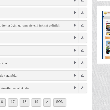
püterlər üçün qoruma sistemi inkişaf etdirildi
tkilər
də yaranıblar
inistləri narahat edir
16
17
18
19
>
SON