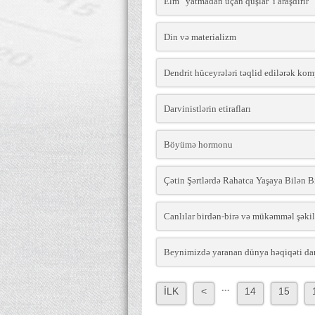
Elm “yatmadan uçan quşlar”ı araşdırır
Din və materializm
Dendrit hüceyrələri təqlid edilərək kom
Darvinistlərin etirafları
Böyümə hormonu
Çətin Şərtlərdə Rahatca Yaşaya Bilən Bi
Canlılar birdən-birə və mükəmməl şəkil
Beynimizdə yaranan dünya həqiqəti darv
...
İLK
<
14
15