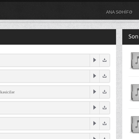
ANA SƏHİFƏ
Son
ıkəsicilər