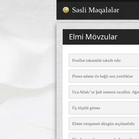
Səsli Məqalələr
Elmi Mövzular
Fosillər təkamülü təkzib edir
Flores adamı ilə bağlı son yeniliklər
Uca Allah/’ın Şafi isminin təcəllisi: Ağr
Üç ölçülü görmə
Elmin istiqaməti düzgün seçilməlidir